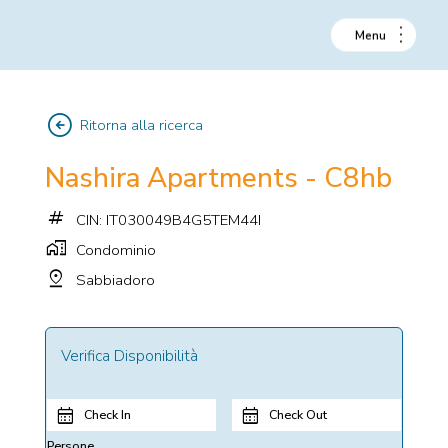
arrow_circle_left
Ritorna alla ricerca
Nashira Apartments - C8hb
tag
CIN: IT030049B4G5TEM44I
home_work
Condominio
pin_drop
Sabbiadoro
Verifica Disponibilità
Check In
Check Out
Persone