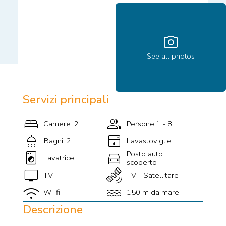
photo_camera
See all photos
Servizi principali
bed
group
Camere: 2
Persone:1 - 8
shower
dishwasher
Bagni: 2
Lavastoviglie
local_laundry_service
directions_car
Posto auto
Lavatrice
scoperto
tv
satellite_alt
TV
TV - Satellitare
wifi
water
Wi-fi
150 m da mare
Descrizione