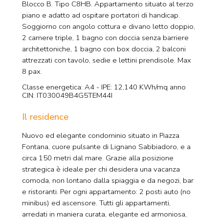
Blocco B. Tipo C8HB. Appartamento situato al terzo
piano e adatto ad ospitare portatori di handicap.
Soggiorno con angolo cottura e divano letto doppio,
2 camere triple, 1 bagno con doccia senza barriere
architettoniche, 1 bagno con box doccia, 2 balconi
attrezzati con tavolo, sedie e lettini prendisole. Max
8 pax.
Classe energetica: A4 - IPE: 12,140 KWh/mq anno
CIN: IT030049B4G5TEM44I
Il residence
Nuovo ed elegante condominio situato in Piazza
Fontana, cuore pulsante di Lignano Sabbiadoro, e a
circa 150 metri dal mare. Grazie alla posizione
strategica è ideale per chi desidera una vacanza
comoda, non lontano dalla spiaggia e da negozi, bar
e ristoranti. Per ogni appartamento: 2 posti auto (no
minibus) ed ascensore. Tutti gli appartamenti,
arredati in maniera curata, elegante ed armoniosa,