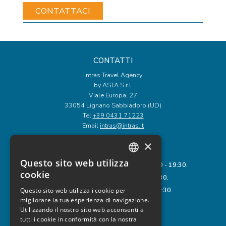
CONTATTI
Intras Travel Agency
by ASTA S.r.l.
Viale Europa, 27
33054 Lignano Sabbiadoro (UD)
Tel
+39 0431 71223
Email
intras@intras.it
×
ORARI DI APERTURA:
Questo sito web utilizza
Da Lunedì a Venerdì: 9:00 - 12:00 e 15:30 - 19:30.
ITALIAN
cookie
Sabato: 8:00 - 13:00 e 15:30 - 19:30.
ENGLISH
Domenica: 9:00 - 12:00 e 15:30 - 19:30.
Questo sito web utilizza i cookie per
migliorare la tua esperienza di navigazione.
GERMAN
Utilizzando il nostro sito web acconsenti a
LINK UTILI
tutti i cookie in conformità con la nostra