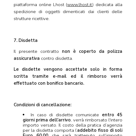
piattaforma online Lhost (
www.lhost.it
) dedicata alla
spedizione di oggetti dimenticati dai clienti delle
strutture ricettive.
7. Disdetta
Il presente contratto
non è coperto da polizza
assicurativa
contro disdetta.
Le disdette vengono accettate solo in forma
scritta tramite e-mail ed il rimborso verrà
effettuato con bonifico bancario.
Condizioni di cancellazione:
In caso di disdette comunicate
entro 45
giorni prima dell’arrivo
, verrà rimborsato l'intero
importo versato. Il costo della pratica d’agenzia
per la disdetta comporta l’
addebito fisso di soli
Euro 60,00
che sarà trattenuto sull’importo