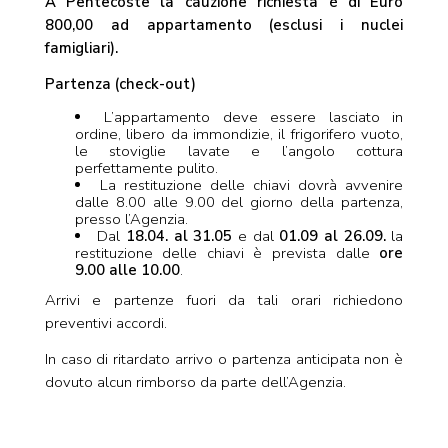
A Pentecoste la cauzione richiesta è di Euro
800,00 ad appartamento (esclusi i nuclei
famigliari).
Partenza (check-out)
L’appartamento deve essere lasciato in
ordine, libero da immondizie, il frigorifero vuoto,
le stoviglie lavate e l’angolo cottura
perfettamente pulito.
La restituzione delle chiavi dovrà avvenire
dalle 8.00 alle 9.00 del giorno della partenza,
presso l’Agenzia.
Dal
18.04. al 31.05
e dal
01.09 al 26.09.
la
restituzione delle chiavi è prevista dalle
ore
9.00 alle 10.00
.
Arrivi e partenze fuori da tali orari richiedono
preventivi accordi.
In caso di ritardato arrivo o partenza anticipata non è
dovuto alcun rimborso da parte dell’Agenzia.