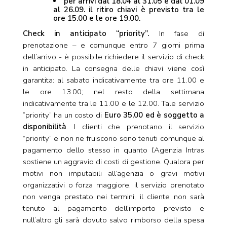
per arrivi dal 18.04 al 31.05 e dal 01.09
al 26.09. il ritiro chiavi è previsto tra le
ore 15.00 e le ore 19.00.
Check in anticipato “priority”.
In fase di
prenotazione – e comunque entro 7 giorni prima
dell’arrivo - è possibile richiedere il servizio di check
in anticipato. La consegna delle chiavi viene così
garantita: al sabato indicativamente tra ore 11.00 e
le ore 13.00; nel resto della settimana
indicativamente tra le 11.00 e le 12.00. Tale servizio
”priority” ha un costo di
Euro 35,00 ed è soggetto a
disponibilità
. I clienti che prenotano il servizio
“priority” e non ne fruiscono sono tenuti comunque al
pagamento dello stesso in quanto l’Agenzia Intras
sostiene un aggravio di costi di gestione. Qualora per
motivi non imputabili all’agenzia o gravi motivi
organizzativi o forza maggiore, il servizio prenotato
non venga prestato nei termini, il cliente non sarà
tenuto al pagamento dell’importo previsto e
null’altro gli sarà dovuto salvo rimborso della spesa