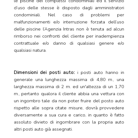
le piscine dei complessi condominiali ed il servizio
d’uso delle stesse è disposto dagli amministratori
condominiali. Nel caso di problemi per
malfunzionamenti e/o interruzione forzata dell’uso
delle piscine l’Agenzia Intras non è tenuta ad alcun
rimborso nei confronti del cliente per inadempienza
contrattuale e/o danno di qualsiasi genere e/o
qualsiasi natura.
Dimensioni dei posti auto:
i posti auto hanno in
generale una lunghezza massima di 4,80 m., una
larghezza massima di 2 m. ed un'altezza di un 1,70
m., pertanto qualora il cliente abbia una vettura con
un ingombro tale da non poter fruire del posto auto
rispetto alle sopra citate misure, dovrà provvedere
diversamente a sua cura e carico, in quanto è fatto
assoluto divieto di ingombrare con la propria auto
altri posti auto già assegnati.