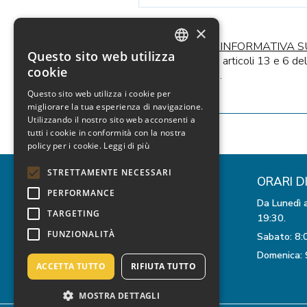
×
HO LETTO
L’INFORMATIVA S
Questo sito web utilizza
Ai sensi degli articoli 13 e 6 d
ITALIAN
cookie
dati personali.
ENGLISH
Questo sito web utilizza i cookie per
migliorare la tua esperienza di navigazione.
GERMAN
Utilizzando il nostro sito web acconsenti a
tutti i cookie in conformità con la nostra
policy per i cookie.
Leggi di più
STRETTAMENTE NECESSARI
CONTATTI
ORARI D
PERFORMANCE
Intras Travel Agency
Da Lunedì a
TARGETING
by ASTA S.r.l.
19:30.
Viale Europa, 27
FUNZIONALITÀ
Sabato: 8:
33054 Lignano Sabbiadoro (UD)
Domenica: 
Tel
+39 0431 71223
ACCETTA TUTTO
RIFIUTA TUTTO
Email
intras@intras.it
MOSTRA DETTAGLI