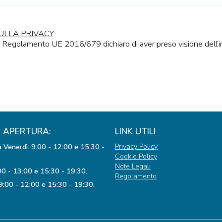
ULLA PRIVACY
.
el Regolamento UE 2016/679 dichiaro di aver preso visione dell’i
I APERTURA:
LINK UTILI
Privacy Policy
 Venerdì: 9:00 - 12:00 e 15:30 -
Cookie Policy
Note Legali
00 - 13:00 e 15:30 - 19:30.
Regolamento
9:00 - 12:00 e 15:30 - 19:30.