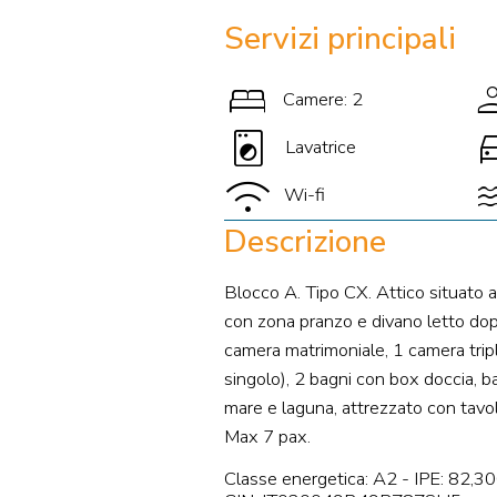
Servizi principali
bed
gr
Camere: 2
local_laundry_service
directi
Lavatrice
wifi
wa
Wi-fi
Descrizione
Blocco A. Tipo CX. Attico situato 
con zona pranzo e divano letto dop
camera matrimoniale, 1 camera tripl
singolo), 2 bagni con box doccia, 
mare e laguna, attrezzato con tavolo
Max 7 pax.
Classe energetica: A2 - IPE: 82,