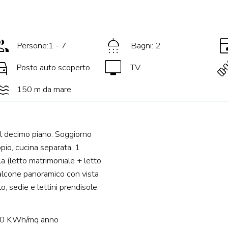
oup
shower
dishw
Persone:1 - 7
Bagni: 2
ons_car
tv
satell
Posto auto scoperto
TV
ter
150 m da mare
al decimo piano. Soggiorno
pio, cucina separata, 1
a (letto matrimoniale + letto
balcone panoramico con vista
, sedie e lettini prendisole.
300 KWh/mq anno