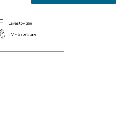
asher
Lavastoviglie
ite_alt
TV - Satellitare