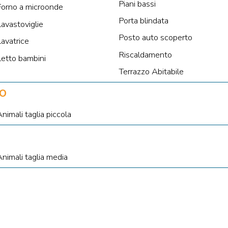
Piani bassi
Forno a microonde
Porta blindata
Lavastoviglie
Posto auto scoperto
Lavatrice
Riscaldamento
Letto bambini
Terrazzo Abitabile
o
nimali taglia piccola
Animali taglia media