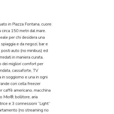
ato in Piazza Fontana, cuore
 circa 150 metri dal mare.
deale per chi desidera una
spiaggia e da negozi, bar e
2 posti auto (no minibus) ed
rredati in maniera curata,
dei migliori comfort per
lindata, cassaforte, TV
a in soggiorno e una in ogni
rande con cella freezer
per caffè americano, macchina
Mio®, bollitore, aria
trice e 3 connessioni “Light”
artamento (no streaming no