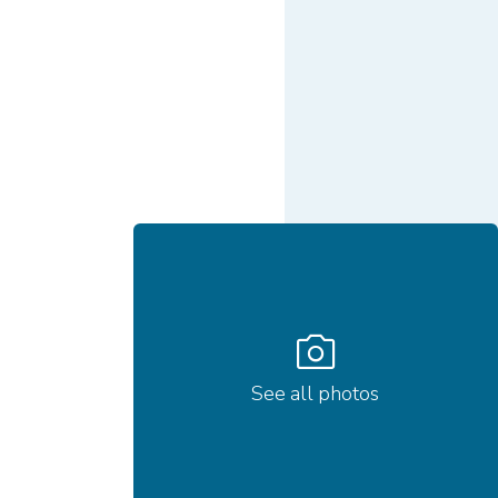
photo_camera
See all photos