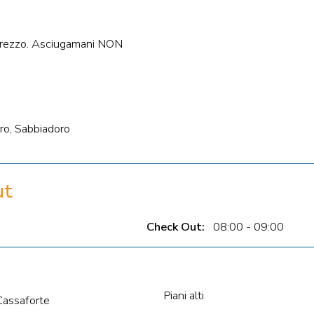
 prezzo. Asciugamani NON
oro, Sabbiadoro
ut
Check Out:
08:00 - 09:00
Piani alti
Cassaforte