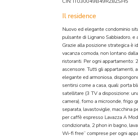
CIN: IT030049B49RZ8ZSH5
Il residence
Nuovo ed elegante condominio situ
pulsante di Lignano Sabbiadoro, e a
Grazie alla posizione strategica è i
vacanza comoda, non lontano dalla 
ristoranti. Per ogni appartamento: 
ascensore. Tutti gli appartamenti, a
elegante ed armoniosa, dispongono 
sentirsi come a casa, quali: porta b
satellitare (3 TV a disposizione: un
camera), forno a microonde, frigo g
separata, lavastoviglie, macchina 
per caffè espresso Lavazza A Modo 
condizionata, 2 phon in bagno, lava
Wi-fi free” comprese per ogni app