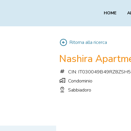
HOME
A
arrow_circle_left
Ritorna alla ricerca
Nashira Apartme
tag
CIN: IT030049B49RZ8ZSH5
home_work
Condominio
pin_drop
Sabbiadoro