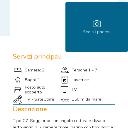
photo_camera
See all photos
Servizi principali
bed
group
Camere: 2
Persone:1 - 7
shower
local_laundry_service
Bagni: 1
Lavatrice
directions_car
tv
Posto auto
TV
scoperto
satellite_alt
water
TV - Satellitare
150 m da mare
Descrizione
Tipo C7. Soggiorno con angolo cottura e divano
letto singolo, 2 camere triple, bagno con box doccia,