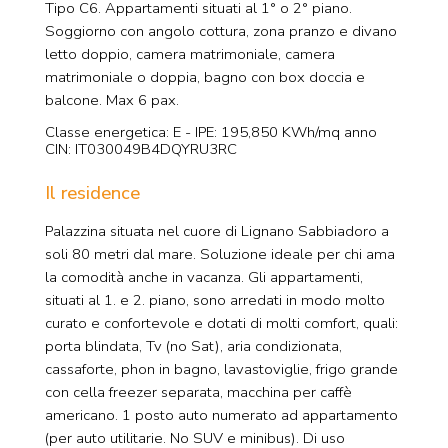
Tipo C6. Appartamenti situati al 1° o 2° piano.
Soggiorno con angolo cottura, zona pranzo e divano
letto doppio, camera matrimoniale, camera
matrimoniale o doppia, bagno con box doccia e
balcone. Max 6 pax.
Classe energetica: E - IPE: 195,850 KWh/mq anno
CIN: IT030049B4DQYRU3RC
Il residence
Palazzina situata nel cuore di Lignano Sabbiadoro a
soli 80 metri dal mare. Soluzione ideale per chi ama
la comodità anche in vacanza. Gli appartamenti,
situati al 1. e 2. piano, sono arredati in modo molto
curato e confortevole e dotati di molti comfort, quali:
porta blindata, Tv (no Sat), aria condizionata,
cassaforte, phon in bagno, lavastoviglie, frigo grande
con cella freezer separata, macchina per caffè
americano. 1 posto auto numerato ad appartamento
(per auto utilitarie. No SUV e minibus). Di uso