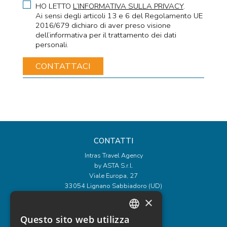
HO LETTO
L’INFORMATIVA SULLA PRIVACY
.
Ai sensi degli articoli 13 e 6 del Regolamento UE
2016/679 dichiaro di aver preso visione
dell’informativa per il trattamento dei dati
personali.
CONTATTI
Intras Travel Agency
by ASTA S.r.l.
Viale Europa, 27
33054 Lignano Sabbiadoro (UD)
Tel
+39 0431 71223
×
Email
intras@intras.it
Questo sito web utilizza
ITALIAN