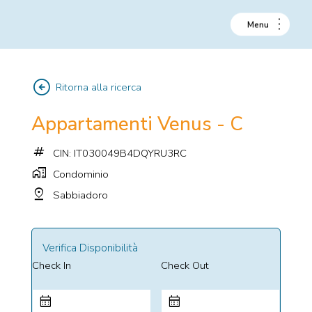
arrow_circle_left
Ritorna alla ricerca
Appartamenti Venus - C
tag
CIN: IT030049B4DQYRU3RC
home_work
Condominio
pin_drop
Sabbiadoro
Verifica Disponibilità
Check In
Check Out