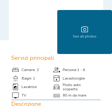
photo_camera
See all photos
Servizi principali
bed
group
Camere: 2
Persone:1 - 6
shower
dishwasher
Bagni: 1
Lavastoviglie
local_laundry_service
directions_car
Posto auto
Lavatrice
scoperto
tv
water
TV
80 m da mare
Descrizione