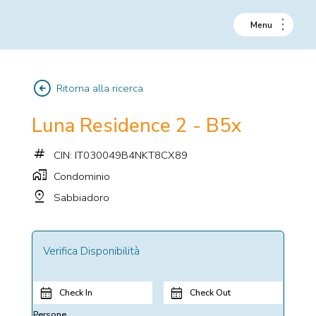
arrow_circle_left
Ritorna alla ricerca
Luna Residence 2 - B5x
tag
CIN: IT030049B4NKT8CX89
home_work
Condominio
pin_drop
Sabbiadoro
Verifica Disponibilità
Check In
Check Out
Persone