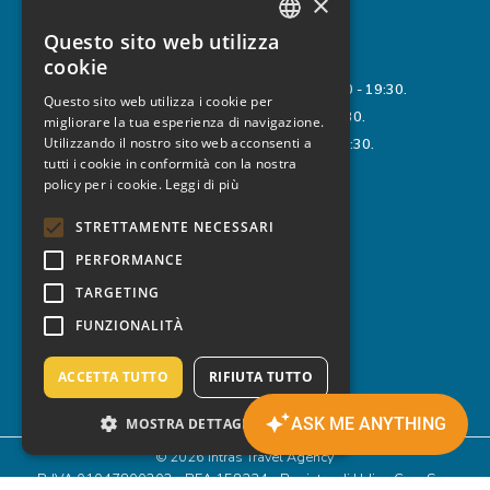
×
Email
intras@intras.it
Questo sito web utilizza
ITALIAN
ORARI DI APERTURA:
cookie
ENGLISH
Da Lunedì a Venerdì: 9:00 - 12:00 e 15:30 - 19:30.
Questo sito web utilizza i cookie per
Sabato: 8:00 - 13:00 e 15:30 - 19:30.
migliorare la tua esperienza di navigazione.
GERMAN
Utilizzando il nostro sito web acconsenti a
Domenica: 9:00 - 12:00 e 15:30 - 19:30.
tutti i cookie in conformità con la nostra
policy per i cookie.
Leggi di più
LINK UTILI
STRETTAMENTE NECESSARI
Privacy Policy
Cookie Policy
PERFORMANCE
Note Legali
Regolamento
TARGETING
FUNZIONALITÀ
FOLLOW US
ACCETTA TUTTO
RIFIUTA TUTTO
MOSTRA DETTAGLI
© 2026 Intras Travel Agency
P. IVA 01047800303 - REA 158224 - Registro di Udine Cap. Soc.