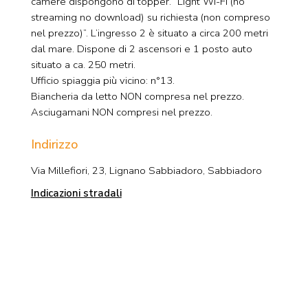
camere dispongono di topper. “Light WI-FI (no
streaming no download) su richiesta (non compreso
nel prezzo)”. L’ingresso 2 è situato a circa 200 metri
dal mare. Dispone di 2 ascensori e 1 posto auto
situato a ca. 250 metri.
Ufficio spiaggia più vicino: n°13.
Biancheria da letto NON compresa nel prezzo.
Asciugamani NON compresi nel prezzo.
Indirizzo
Via Millefiori, 23, Lignano Sabbiadoro, Sabbiadoro
Indicazioni stradali