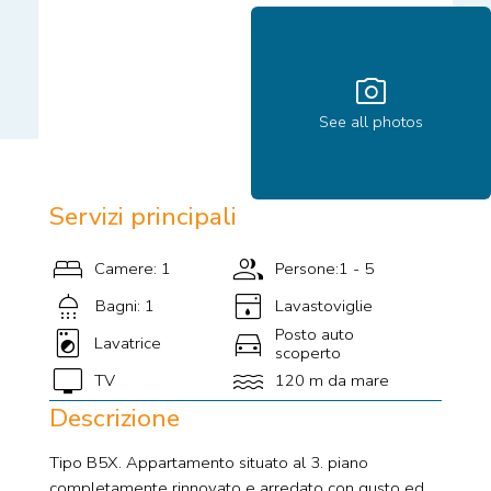
photo_camera
See all photos
Servizi principali
bed
group
Camere: 1
Persone:1 - 5
shower
dishwasher
Bagni: 1
Lavastoviglie
local_laundry_service
directions_car
Posto auto
Lavatrice
scoperto
tv
water
TV
120 m da mare
Descrizione
Tipo B5X. Appartamento situato al 3. piano
completamente rinnovato e arredato con gusto ed