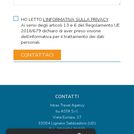
HO LETTO
L’INFORMATIVA SULLA PRIVACY
.
Ai sensi degli articoli 13 e 6 del Regolamento UE
2016/679 dichiaro di aver preso visione
dell’informativa per il trattamento dei dati
personali.
CONTATTI
Intras Travel Agency
by ASTA S.r.l.
Viale Europa, 27
33054 Lignano Sabbiadoro (UD)
Tel
+39 0431 71223