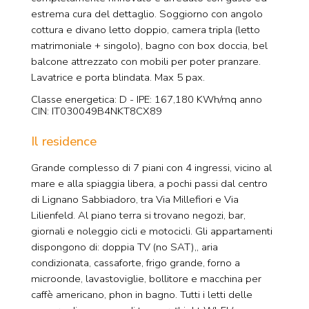
estrema cura del dettaglio. Soggiorno con angolo
cottura e divano letto doppio, camera tripla (letto
matrimoniale + singolo), bagno con box doccia, bel
balcone attrezzato con mobili per poter pranzare.
Lavatrice e porta blindata. Max 5 pax.
Classe energetica: D - IPE: 167,180 KWh/mq anno
CIN: IT030049B4NKT8CX89
Il residence
Grande complesso di 7 piani con 4 ingressi, vicino al
mare e alla spiaggia libera, a pochi passi dal centro
di Lignano Sabbiadoro, tra Via Millefiori e Via
Lilienfeld. Al piano terra si trovano negozi, bar,
giornali e noleggio cicli e motocicli. Gli appartamenti
dispongono di: doppia TV (no SAT),, aria
condizionata, cassaforte, frigo grande, forno a
microonde, lavastoviglie, bollitore e macchina per
caffè americano, phon in bagno. Tutti i letti delle